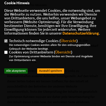
Cookie Hinweis
Webmaster: Martin Monzen
Diese Webseite verwendet Cookies, die notwendig sind, um
die Webseite zu nutzen. Weiterhin verwenden wir Dienste
Hinweis zum Urheberrecht:
von Drittanbietern, die uns helfen, unser Webangebot zu
verbessern (Website-Optmierung). Für die Verwendung
Bei dem Inhalt unserer Internetseiten handelt es sich um
bestimmter Dienste, benötigen wir Ihre Einwilligung. Ihre
Einwilligung können Sie jederzeit widerrufen. Weitere
urheberrechtlich geschützte Werke. Wir gestatten die
Informationen finden Sie in unserer
Datenschutzerklärung
.
Übernahme von Texten in Datenbestände, die ausschließlich für
den privaten Gebrauch eines Nutzers bestimmt sind. Die
Technisch notwendige Cookies (
Übersicht
)
Die notwendigen Cookies werden allein für den ordnungsgemäßen
Übernahme und Nutzung der Daten zu anderen Zwecken bedarf
Gebrauch der Webseite benötigt.
der schriftlichen Zustimmung.
Cookies von Drittanbietern (
Übersicht
)
Zur Optimierung unserer Webseite binden wir Dienste und Angebote
von Drittanbietern ein.
Hinweis zur Haftung
Im Rahmen unseres Dienstes werden auch Links zu
Alle akzeptieren
Auswahl speichern
Internetinhalten anderer Anbieter bereitgestellt. Auf den Inhalt
dieser Seiten haben wir keinen Einfluss; für den Inhalt ist
ausschließlich der Betreiber der anderen Website
verantwortlich. Trotz der Überprüfung der Inhalte im gesetzlich
gebotenen Rahmen müssen wir daher jede Verantwortung für
den Inhalt dieser Links bzw. der verlinkten Seite ablehnen.